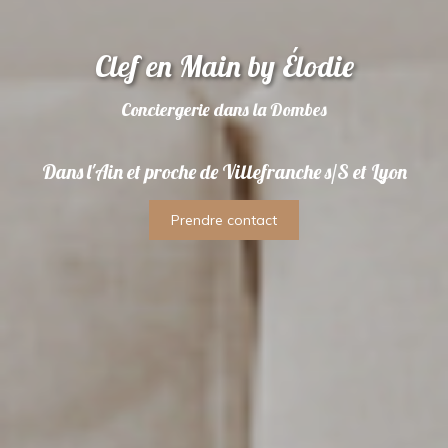
Clef en Main by Élodie
Voyageurs, bienvenue dans la
Conciergerie dans la Dombes
Propriétaire de logement
Dombes !
Je découvre les solutions propriétaires
Dans l'Ain et proche de Villefranche s/S et Lyon
Prendre contact
Prendre contact